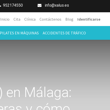
952174550
info@xalus.es
Inicio
Cita
Clínica
Contáctenos
Blog
Identificarse
PILATES EN MÁQUINAS
ACCIDENTES DE TRÁFICO
s) en Málaga:
leras y cómo