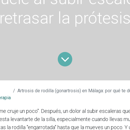
retrasar la prótesi
Artrosis de rodilla (gonartrosis) en Málaga: por qué te duele al subir escaleras 
erapia
e cruje un poco". Después, un dolor al subir escaleras qu
esta levantarte de la silla, especialmente cuando llevas m
s la rodilla "engarrotada" hasta que la mueves un poco. Y u