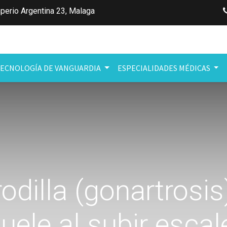
perio Argentina 23
,
Malaga
ECNOLOGÍA DE VANGUARDIA
ESPECIALIDADES MÉDICAS
rodilla (gonartrosi
duele al subir esca