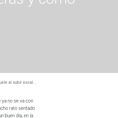
s
y cómo retrasar la prótesis
e ya no se va con
ucho rato sentado.
n buen día, en la