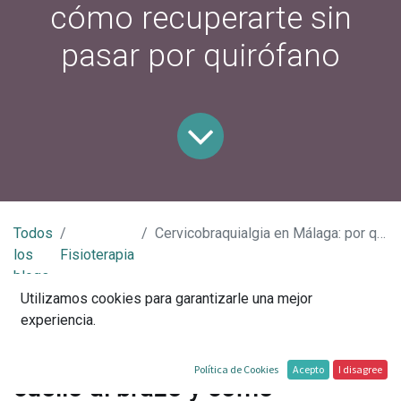
cómo recuperarte sin
pasar por quirófano
Todos
Cervicobraquialgia en Málaga: por qué te baja el dolor del cuello al brazo y cómo recuperarte sin pasar por quirófano
los
Fisioterapia
blogs
Utilizamos cookies para garantizarle una mejor
Cervicobraquialgia en Málaga:
experiencia.
por qué te baja el dolor del
Política de Cookies
Acepto
I disagree
cuello al brazo y cómo