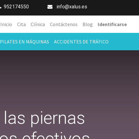
952174550
info@xalus.es
Inicio
Cita
Clínica
Contáctenos
Blog
Identificarse
PILATES EN MÁQUINAS
ACCIDENTES DE TRÁFICO
 las piernas
os efectivos