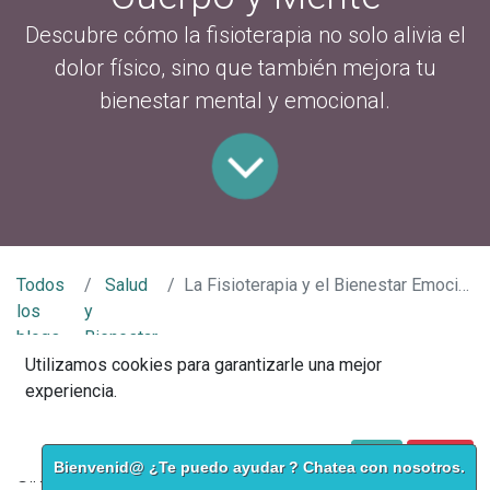
Descubre cómo la fisioterapia no solo alivia el
dolor físico, sino que también mejora tu
bienestar mental y emocional.
Todos
Salud
La Fisioterapia y el Bienestar Emocional: Un Enfoque Integral para Cuerpo y Mente
los
y
blogs
Bienestar
Utilizamos cookies para garantizarle una mejor
Cuando pensamos en fisioterapia, lo primero que nos
experiencia.
viene a la mente es la rehabilitación física, el
tratamiento de lesiones y la mejora del movimiento.
Política de Cookies
Acepto
I disagree
Bienvenid@ ¿Te puedo ayudar ? Chatea con nosotros.
Sin embargo, la fisioterapia también tiene un impacto