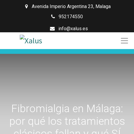
Avenida Imperio Argentina 23
,
Malaga
952174550
info@xalus.es
Fibromialgia en Málaga:
por qué los tratamientos
clásicos fallan y qué SÍ