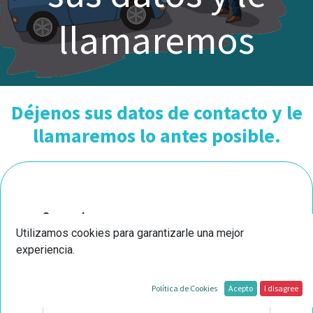
llamaremos
Déjenos sus datos de contacto y le
llamaremos lo antes posible.
Su nombre
*
Utilizamos cookies para garantizarle una mejor
experiencia.
Teléfono
Política de Cookies
Acepto
I disagree