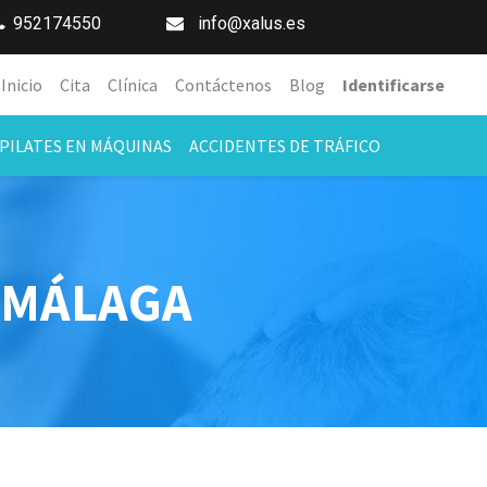
952174550
info@xalus.es
Inicio
Cita
Clínica
Contáctenos
Blog
Identificarse
PILATES EN MÁQUINAS
ACCIDENTES DE TRÁFICO
N MÁLAGA