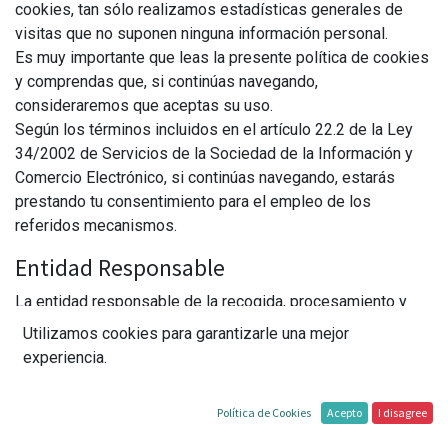
cookies, tan sólo realizamos estadísticas generales de
visitas que no suponen ninguna información personal.
Es muy importante que leas la presente política de cookies
y comprendas que, si continúas navegando,
consideraremos que aceptas su uso.
Según los términos incluidos en el artículo 22.2 de la Ley
34/2002 de Servicios de la Sociedad de la Información y
Comercio Electrónico, si continúas navegando, estarás
prestando tu consentimiento para el empleo de los
referidos mecanismos.
Entidad Responsable
La entidad responsable de la recogida, procesamiento y
utilización de tus datos personales, en el sentido
Utilizamos cookies para garantizarle una mejor
establecido por la Ley de Protección de Datos Personales
experiencia.
es la página Clínica Xalus, propiedad de Instituto de
Rehabilitación Especializada, S.L. – c/ Jalón, 32 C.P.: 29004-
Política de Cookies
Acepto
I disagree
Málaga (ESPAÑA).