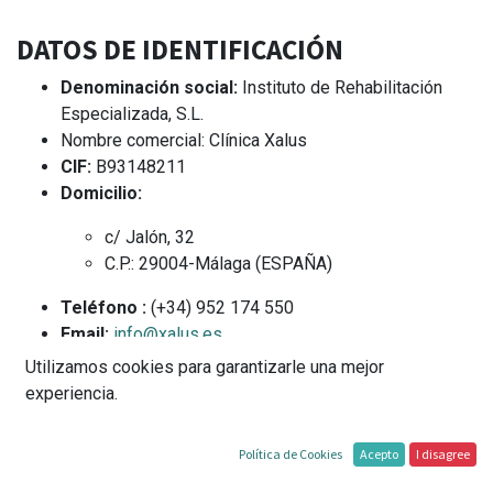
DATOS DE IDENTIFICACIÓN
Denominación social:
Instituto de Rehabilitación
Especializada, S.L.
Nombre comercial: Clínica Xalus
CIF:
B93148211
Domicilio:
c/ Jalón, 32
C.P.: 29004-Málaga (ESPAÑA)
Teléfono :
(+34) 952 174 550
Email:
info@xalus.es
Dominio Sitios Web:
xalus.es
Utilizamos cookies para garantizarle una mejor
experiencia.
Datos de inscripción:
Inscrita en el Registro Mercantil de Málaga
Política de Cookies
Acepto
I disagree
Tomo:, 4924,Folio 175,hoja: MA 110671