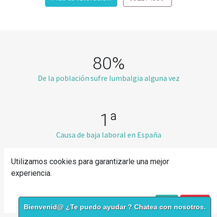
80%
De la población sufre lumbalgia alguna vez
1ª
Causa de baja laboral en España
Utilizamos cookies para garantizarle una mejor
90%
experiencia.
Mejoran sin cirugía con tratamiento
Política de Cookies
Acepto
I disagree
Bienvenid@ ¿Te puedo ayudar ? Chatea con nosotros.