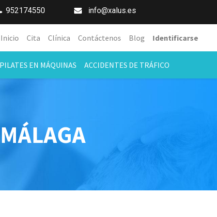
952174550
info@xalus.es
Inicio
Cita
Clínica
Contáctenos
Blog
Identificarse
PILATES EN MÁQUINAS
ACCIDENTES DE TRÁFICO
N MÁLAGA