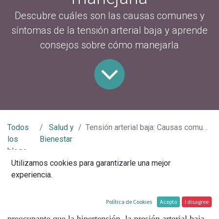
Descubre cuáles son las causas comunes y
síntomas de la tensión arterial baja y aprende
consejos sobre cómo manejarla
Todos
Salud y
Tensión arterial baja: Causas comunes, síntomas y consejos para manejarla
los
Bienestar
blogs
Utilizamos cookies para garantizarle una mejor
experiencia.
La tensión arterial baja, también conocida como
hipotensión, es una condición que afecta a muchas
Política de Cookies
Acepto
I disagree
personas. Aunque a menudo se la considera menos
preocupante que la hipertensión, la presión arterial baja