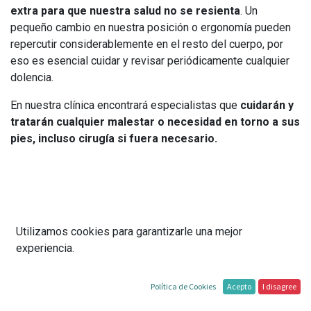
extra para que nuestra salud no se resienta
. Un
pequeño cambio en nuestra posición o ergonomía pueden
repercutir considerablemente en el resto del cuerpo, por
eso es esencial cuidar y revisar periódicamente cualquier
dolencia.
En nuestra clínica encontrará especialistas que
cuidarán y
tratarán cualquier malestar o necesidad en torno a sus
pies, incluso cirugía si fuera necesario.
Podología preventiva
Utilizamos cookies para garantizarle una mejor
experiencia.
En la
Clínica Xalus
de Málaga, entendemos que el cuidado
de los pies es un aspecto fundamental para mantener un
estilo de vida saludable y activo. La podología preventiva
Política de Cookies
Acepto
I disagree
juega un papel crucial en este cuidado, siendo una
rama