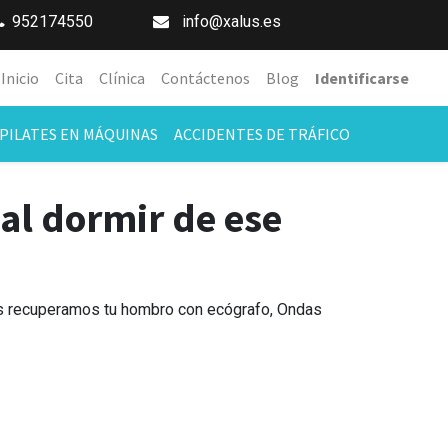
952174550
info@xalus.es
Inicio
Cita
Clínica
Contáctenos
Blog
Identificarse
PILATES EN MÁQUINAS
ACCIDENTES DE TRÁFICO
 al dormir de ese
us recuperamos tu hombro con ecógrafo, Ondas