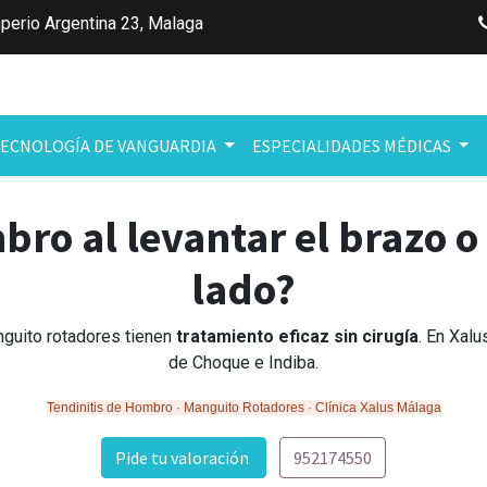
perio Argentina 23
,
Malaga
ECNOLOGÍA DE VANGUARDIA
ESPECIALIDADES MÉDICAS
bro al levantar el brazo o
lado?
nguito rotadores tienen
tratamiento eficaz sin cirugía
. En Xal
de Choque e Indiba.
Tendinitis de Hombro · Manguito Rotadores · Clínica Xalus Málaga
Pide tu valoración
952174550