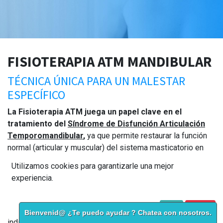
FISIOTERAPIA ATM MANDIBULAR
TÉCNICA ÚNICA PARA UN MALESTAR
ESPECÍFICO
La Fisioterapia ATM juega un papel clave en el
tratamiento del
Síndrome de Disfunción Articulación
Temporomandibular
,
ya que permite restaurar la función
normal (articular y muscular) del sistema masticatorio en
relación con los demás componentes de la cabeza y el
Utilizamos cookies para garantizarle una mejor
cuello.
experiencia.
Fisioterapia ATM Mandibular en Málaga
Política de Cookies
Acepto
I disagree
Esto se consigue mediante la aplicación de un programa
Bienvenid@ ¿Te puedo ayudar ? Chatea con nosotros.
individualizado donde se aplican una gran variedad de