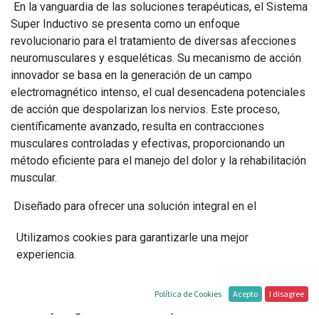
En la vanguardia de las soluciones terapéuticas, el Sistema
Super Inductivo se presenta como un enfoque
revolucionario para el tratamiento de diversas afecciones
neuromusculares y esqueléticas. Su mecanismo de acción
innovador se basa en la generación de un campo
electromagnético intenso, el cual desencadena potenciales
de acción que despolarizan los nervios. Este proceso,
científicamente avanzado, resulta en contracciones
musculares controladas y efectivas, proporcionando un
método eficiente para el manejo del dolor y la rehabilitación
muscular.
Diseñado para ofrecer una solución integral en el
tratamiento de dolencias, el Sistema Super Inductivo es
Utilizamos cookies para garantizarle una mejor
especialmente efectivo para abordar una variedad de
experiencia.
condiciones, desde dolor agudo y crónico hasta la
estimulación y relajación muscular. Su tecnología de punta
permite también la liberación de bloqueos articulares y
Política de Cookies
Acepto
I disagree
contribuye significativamente al proceso de curación de