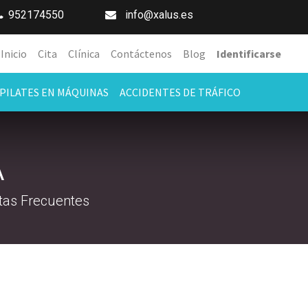
952174550
info@xalus.es
Inicio
Cita
Clínica
Contáctenos
Blog
Identificarse
PILATES EN MÁQUINAS
ACCIDENTES DE TRÁFICO
A
tas Frecuentes