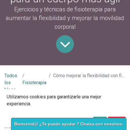
Ejercicios y técnicas de fisioterapia para
aumentar la flexibilidad y mejorar la movilidad
corporal
Todos
Cómo mejorar la flexibilidad con fisioterapia: Ejercicios para un cuerpo más ágil
los
Fisioterapia
blogs
Utilizamos cookies para garantizarle una mejor
La flexibilidad es uno de los componentes más
experiencia.
importantes de la salud física. Mantener un rango
adecuado de movimiento en las articulaciones y los
Política de Cookies
Acepto
I disagree
Bienvenid@ ¿Te puedo ayudar ? Chatea con nosotros.
músculos no solo mejora el rendimiento deportivo, sino