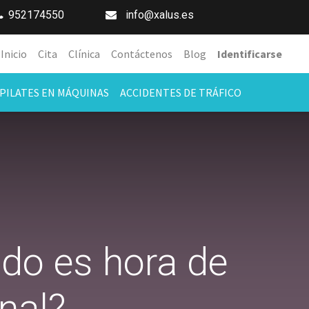
952174550
info@xalus.es
Inicio
Cita
Clínica
Contáctenos
Blog
Identificarse
PILATES EN MÁQUINAS
ACCIDENTES DE TRÁFICO
ndo es hora de
nal?