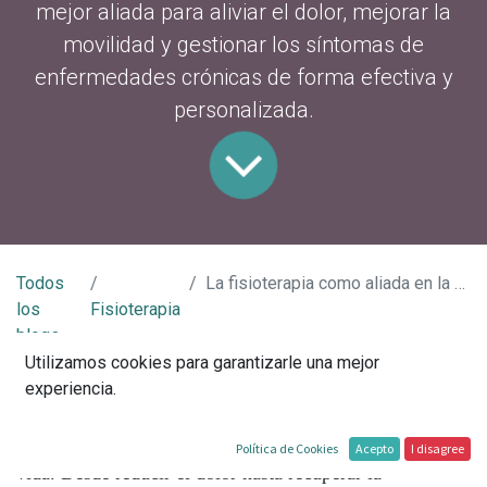
mejor aliada para aliviar el dolor, mejorar la
movilidad y gestionar los síntomas de
enfermedades crónicas de forma efectiva y
personalizada.
Todos
La fisioterapia como aliada en la gestión de enfermedades crónicas
los
Fisioterapia
blogs
Utilizamos cookies para garantizarle una mejor
Vivir con una enfermedad crónica puede ser un desafío,
experiencia.
pero gracias a la fisioterapia, muchas personas han
encontrado una forma efectiva de mejorar su calidad de
Política de Cookies
Acepto
I disagree
vida. Desde reducir el dolor hasta recuperar la