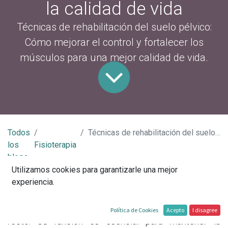
la calidad de vida
Técnicas de rehabilitación del suelo pélvico:
Cómo mejorar el control y fortalecer los
músculos para una mejor calidad de vida.
Todos
Técnicas de rehabilitación del suelo pélvico: Tratamiento de disfunciones y mejora de la calidad de vida
los
Fisioterapia
blogs
Utilizamos cookies para garantizarle una mejor
El suelo pélvico es una estructura muscular
experiencia.
fundamental en el cuerpo humano, ya que sostiene
órganos como la vejiga, el útero (en mujeres) y el
Política de Cookies
Acepto
I disagree
recto. Su función es esencial para mantener la