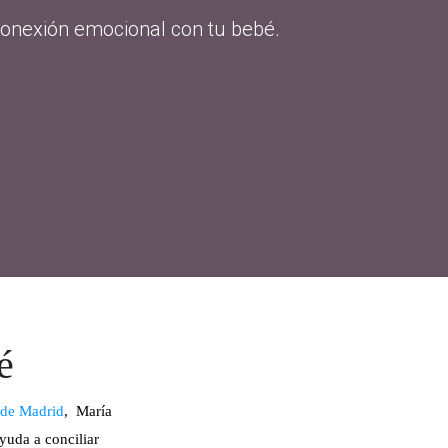
conexión emocional con tu bebé.
é
 de Madrid
,
María
yuda a conciliar