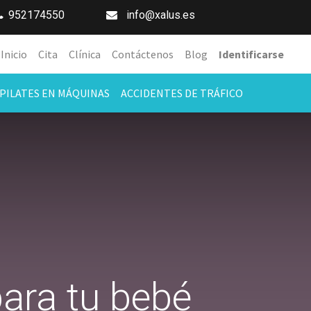
952174550
info@xalus.es
Inicio
Cita
Clínica
Contáctenos
Blog
Identificarse
PILATES EN MÁQUINAS
ACCIDENTES DE TRÁFICO
para tu bebé