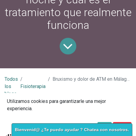
tratamiento que realmente
funciona
Todos
Bruxismo y dolor de ATM en Málaga: por qué aprietas los dientes por la noche y cuál es el tratamiento que realmente funciona
los
Fisioterapia
blogs
Utilizamos cookies para garantizarle una mejor
experiencia.
Bruxismo y dolor de ATM en
Málaga: por qué aprietas los
Política de Cookies
Acepto
I disagree
Bienvenid@ ¿Te puedo ayudar ? Chatea con nosotros.