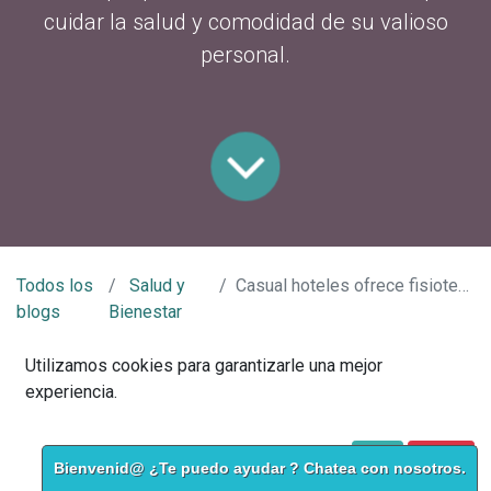
cuidar la salud y comodidad de su valioso
personal.
Todos los
Salud y
Casual hoteles ofrece fisioterapia a sus "kellys"
blogs
Bienestar
Casual Hoteles y su ejemplo
Utilizamos cookies para garantizarle una mejor
modélico con sus empleados
experiencia.
Poco a poco las camareras de piso, o las también llamadas Kellys
Política de Cookies
Acepto
I disagree
están alzando la voz, y por fin se le está dando el reconocimiento
Bienvenid@ ¿Te puedo ayudar ? Chatea con nosotros.