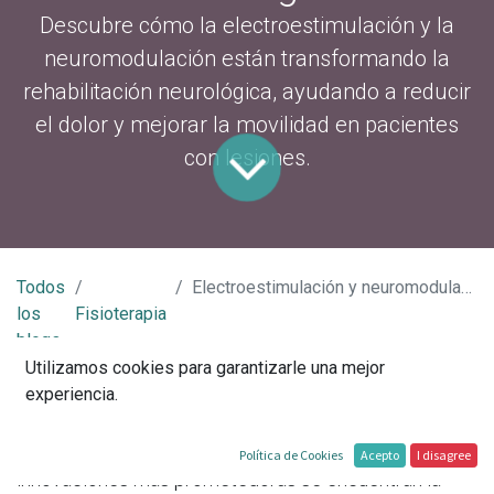
Descubre cómo la electroestimulación y la
neuromodulación están transformando la
rehabilitación neurológica, ayudando a reducir
el dolor y mejorar la movilidad en pacientes
con lesiones.
Todos
Electroestimulación y neuromodulación: Tecnologías emergentes para la rehabilitación neurológica
los
Fisioterapia
blogs
Utilizamos cookies para garantizarle una mejor
En el campo de la rehabilitación neurológica, la
experiencia.
tecnología juega un papel clave en la mejora de la
calidad de vida de los pacientes. Entre las
Política de Cookies
Acepto
I disagree
innovaciones más prometedoras se encuentran la