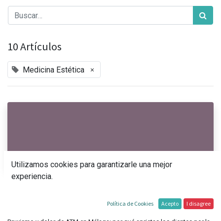
10 Artículos
×
Medicina Estética
Utilizamos cookies para garantizarle una mejor
experiencia.
Bruxismo y dolor de ATM en Málaga: por qué
aprietas los dientes por la noche y cuál es el
Política de Cookies
Acepto
I disagree
tratamiento que realmente funciona